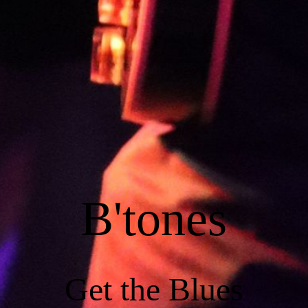
B'tones
Get the Blues